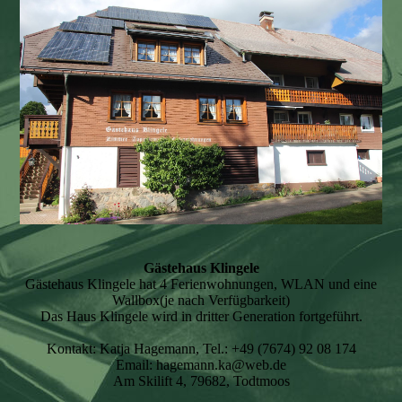
Gästehaus Klingele
Gästehaus Klingele hat 4 Ferienwohnungen, WLAN und eine
Wallbox(je nach Verfügbarkeit)
Das Haus Klingele wird in dritter Generation fortgeführt.
Kontakt: Katja Hagemann, Tel.: +49 (7674) 92 08 174
Email: hagemann.ka@web.de
Am Skilift 4, 79682, Todtmoos